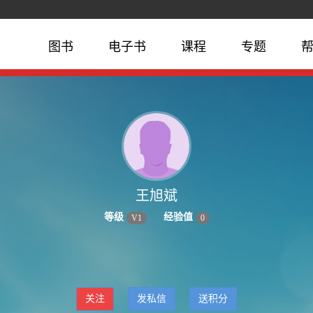
图书
电子书
课程
专题
王旭斌
等级
经验值
V
1
0
关注
发私信
送积分