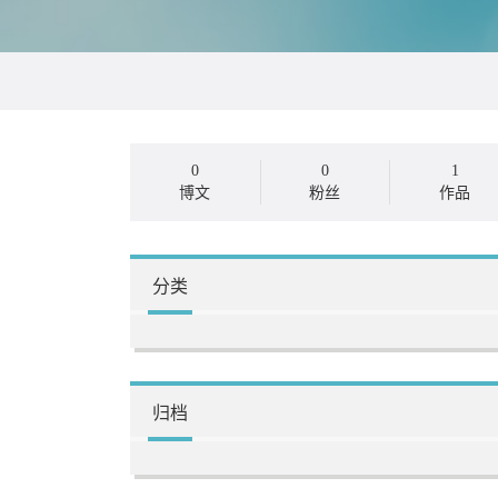
0
0
1
博文
粉丝
作品
分类
归档