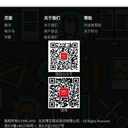
页面
关于我们
帮助
图书
关于我们
作译者帮助
电子书
用户协议
关于积分
专题
联系我们
微信公众号
微博
版权所有©1998-2016
·
北京博文视点资讯有限公司
·
All Rights Reserved
京ICP备14025786号-1
京ICP证150227号