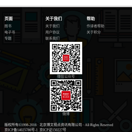
页面
关于我们
帮助
图书
关于我们
作译者帮助
电子书
用户协议
关于积分
专题
联系我们
微信公众号
微博
版权所有©1998-2016
·
北京博文视点资讯有限公司
·
All Rights Reserved
京ICP备14025786号-1
京ICP证150227号