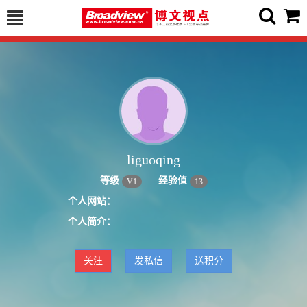
liguoqing
等级
经验值
V
1
13
个人网站：
个人简介：
关注
发私信
送积分