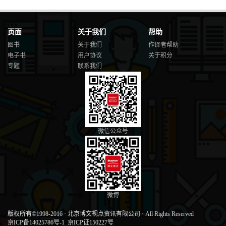
页面
关于我们
帮助
图书
关于我们
作译者帮助
电子书
用户协议
关于积分
专题
联系我们
微信公众号
微博
版权所有©1998-2016
·
北京博文视点资讯有限公司
·
All Rights Reserved
京ICP备14025786号-1
京ICP证150227号