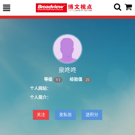
泉咚咚
等级
经验值
V
1
25
个人网站：
个人简介：
关注
发私信
送积分