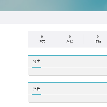
0
0
0
博文
粉丝
作品
分类
归档