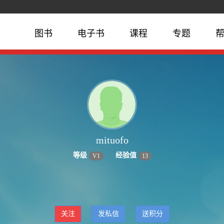
图书
电子书
课程
专题
mituofo
等级
经验值
V
1
13
关注
发私信
送积分