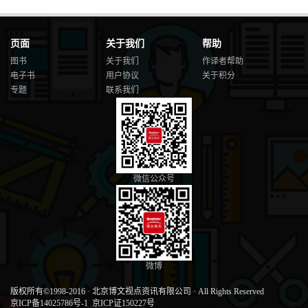
页面
关于我们
帮助
图书
关于我们
作译者帮助
电子书
用户协议
关于积分
专题
联系我们
微信公众号
微博
版权所有©1998-2016
·
北京博文视点资讯有限公司
·
All Rights Reserved
京ICP备14025786号-1
京ICP证150227号