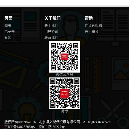
页面
关于我们
帮助
图书
关于我们
作译者帮助
电子书
用户协议
关于积分
专题
联系我们
微信公众号
微博
版权所有©1998-2016
·
北京博文视点资讯有限公司
·
All Rights Reserved
京ICP备14025786号-1
京ICP证150227号