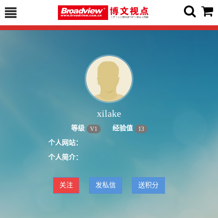
xilake
等级
经验值
V
1
13
个人网站：
个人简介：
关注
发私信
送积分