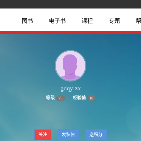
图书
电子书
课程
专题
gdqylzx
等级
经验值
V
1
16
关注
发私信
送积分