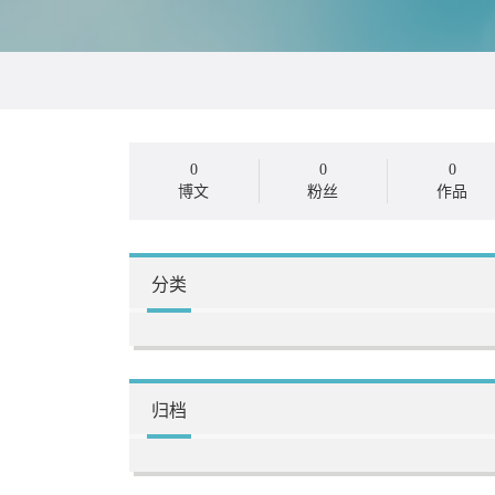
0
0
0
博文
粉丝
作品
分类
归档