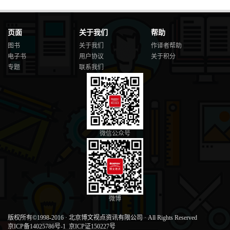
页面
关于我们
帮助
图书
关于我们
作译者帮助
电子书
用户协议
关于积分
专题
联系我们
微信公众号
微博
版权所有©1998-2016
·
北京博文视点资讯有限公司
·
All Rights Reserved
京ICP备14025786号-1
京ICP证150227号