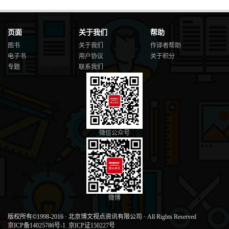
页面
关于我们
帮助
图书
关于我们
作译者帮助
电子书
用户协议
关于积分
专题
联系我们
微信公众号
微博
版权所有©1998-2016
·
北京博文视点资讯有限公司
·
All Rights Reserved
京ICP备14025786号-1
京ICP证150227号