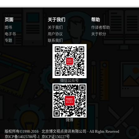
页面
关于我们
帮助
图书
关于我们
作译者帮助
电子书
用户协议
关于积分
专题
联系我们
微信公众号
微博
版权所有©1998-2016
·
北京博文视点资讯有限公司
·
All Rights Reserved
京ICP备14025786号-1
京ICP证150227号