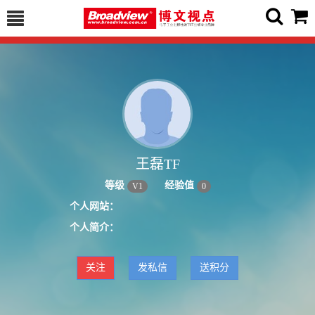
王磊TF
等级
经验值
V
1
0
个人网站：
个人简介：
关注
发私信
送积分