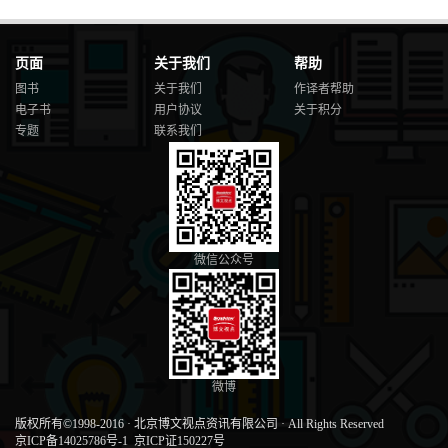
页面
关于我们
帮助
图书
关于我们
作译者帮助
电子书
用户协议
关于积分
专题
联系我们
微信公众号
微博
版权所有©1998-2016
·
北京博文视点资讯有限公司
·
All Rights Reserved
京ICP备14025786号-1
京ICP证150227号