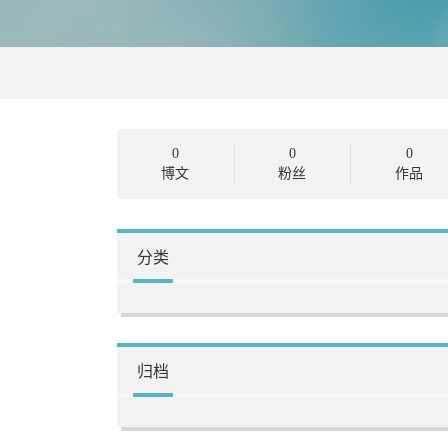
0
0
0
博文
粉丝
作品
分类
归档