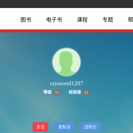
图书
电子书
课程
专题
raymond1207
等级
经验值
V
1
13
关注
发私信
送积分