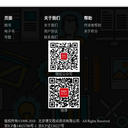
页面
关于我们
帮助
图书
关于我们
作译者帮助
电子书
用户协议
关于积分
专题
联系我们
微信公众号
微博
版权所有©1998-2016
·
北京博文视点资讯有限公司
·
All Rights Reserved
京ICP备14025786号-1
京ICP证150227号