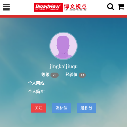
jingkaijiuqu
等级
经验值
V
1
13
个人网站：
个人简介：
关注
发私信
送积分