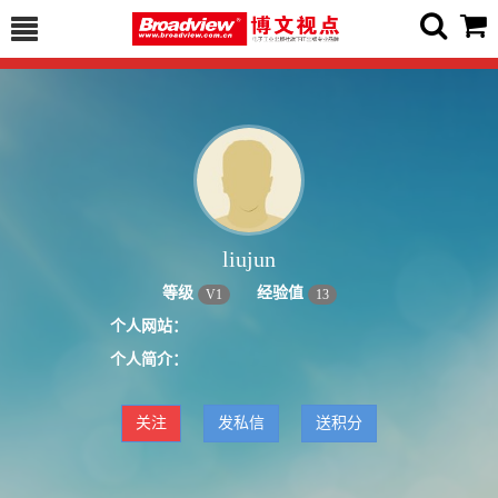
liujun
等级
经验值
V
1
13
个人网站：
个人简介：
关注
发私信
送积分