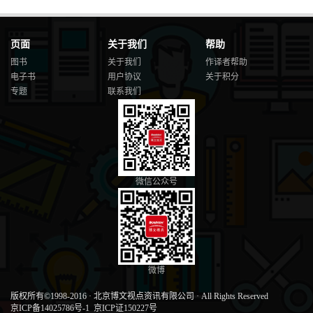
页面
关于我们
帮助
图书
关于我们
作译者帮助
电子书
用户协议
关于积分
专题
联系我们
微信公众号
微博
版权所有©1998-2016
·
北京博文视点资讯有限公司
·
All Rights Reserved
京ICP备14025786号-1
京ICP证150227号