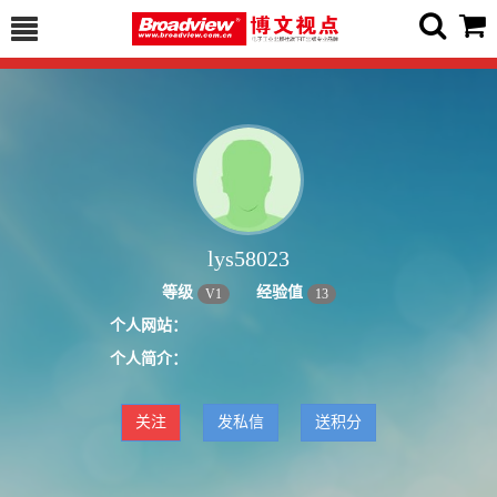
lys58023
等级
经验值
V
1
13
个人网站：
个人简介：
关注
发私信
送积分