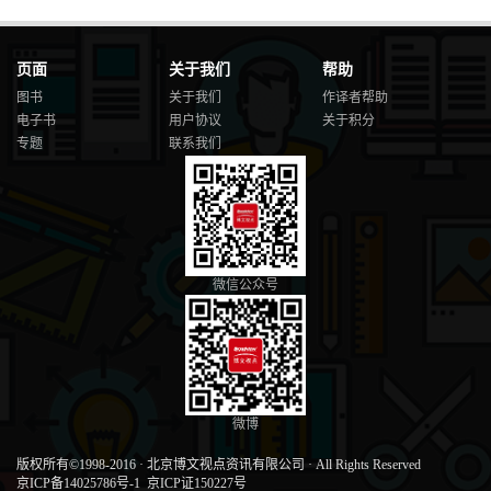
页面
关于我们
帮助
图书
关于我们
作译者帮助
电子书
用户协议
关于积分
专题
联系我们
微信公众号
微博
版权所有©1998-2016
·
北京博文视点资讯有限公司
·
All Rights Reserved
京ICP备14025786号-1
京ICP证150227号