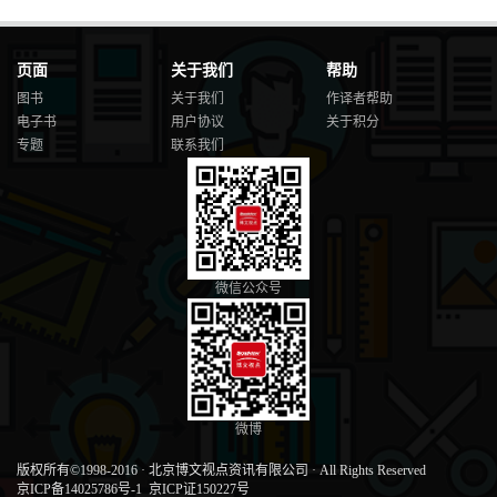
页面
关于我们
帮助
图书
关于我们
作译者帮助
电子书
用户协议
关于积分
专题
联系我们
微信公众号
微博
版权所有©1998-2016
·
北京博文视点资讯有限公司
·
All Rights Reserved
京ICP备14025786号-1
京ICP证150227号