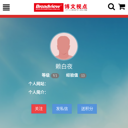
赖白夜
等级
经验值
V
1
13
个人网站：
个人简介：
关注
发私信
送积分