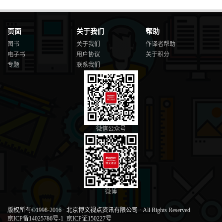
页面
关于我们
帮助
图书
关于我们
作译者帮助
电子书
用户协议
关于积分
专题
联系我们
微信公众号
微博
版权所有©1998-2016
·
北京博文视点资讯有限公司
·
All Rights Reserved
京ICP备14025786号-1
京ICP证150227号