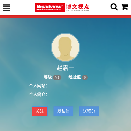
赵震一
等级
经验值
V
1
0
个人网站：
个人简介：
关注
发私信
送积分