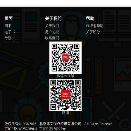
页面
关于我们
帮助
图书
关于我们
作译者帮助
电子书
用户协议
关于积分
专题
联系我们
微信公众号
微博
版权所有©1998-2016
·
北京博文视点资讯有限公司
·
All Rights Reserved
京ICP备14025786号-1
京ICP证150227号