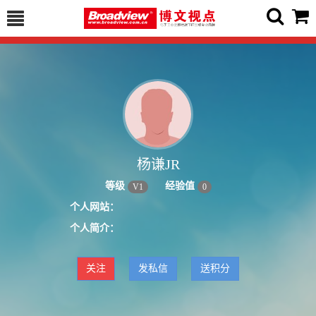
杨谦JR
等级
经验值
V
1
0
个人网站：
个人简介：
关注
发私信
送积分