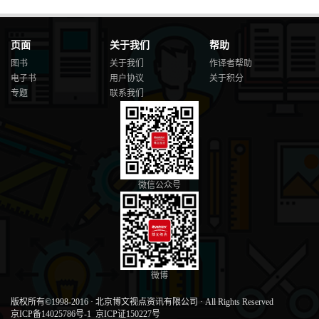
页面
关于我们
帮助
图书
关于我们
作译者帮助
电子书
用户协议
关于积分
专题
联系我们
微信公众号
微博
版权所有©1998-2016
·
北京博文视点资讯有限公司
·
All Rights Reserved
京ICP备14025786号-1
京ICP证150227号