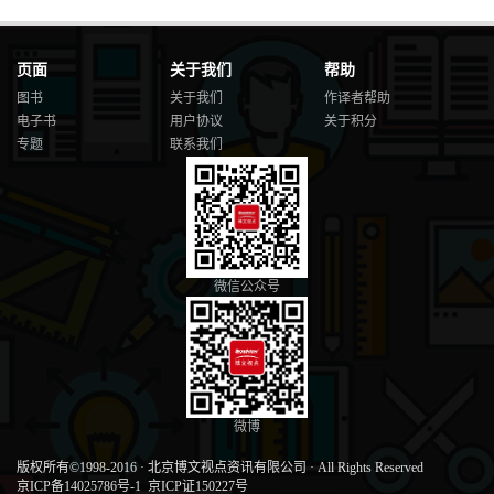
页面
关于我们
帮助
图书
关于我们
作译者帮助
电子书
用户协议
关于积分
专题
联系我们
微信公众号
微博
版权所有©1998-2016
·
北京博文视点资讯有限公司
·
All Rights Reserved
京ICP备14025786号-1
京ICP证150227号