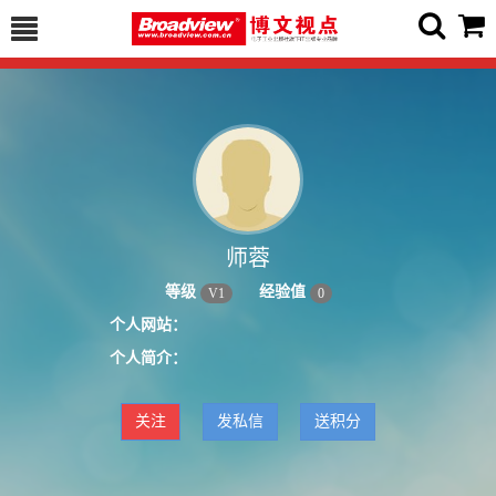
师蓉
等级
经验值
V
1
0
个人网站：
个人简介：
关注
发私信
送积分