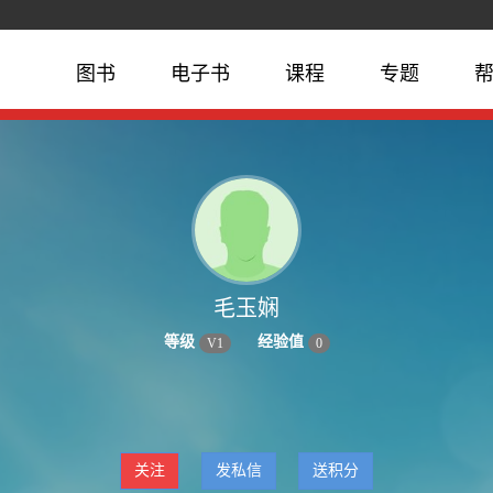
图书
电子书
课程
专题
毛玉娴
等级
经验值
V
1
0
关注
发私信
送积分