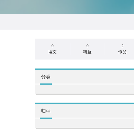
0
0
2
博文
粉丝
作品
分类
归档