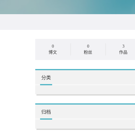
0
0
3
博文
粉丝
作品
分类
归档