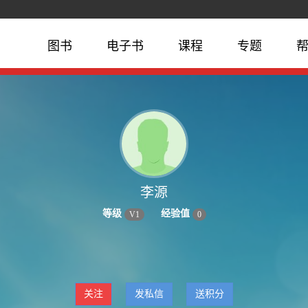
图书
电子书
课程
专题
李源
等级
经验值
V
1
0
关注
发私信
送积分