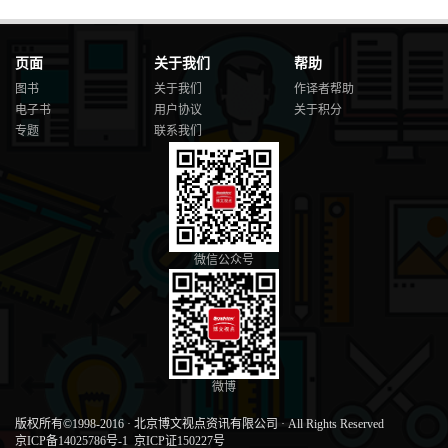
页面
关于我们
帮助
图书
关于我们
作译者帮助
电子书
用户协议
关于积分
专题
联系我们
微信公众号
微博
版权所有©1998-2016
·
北京博文视点资讯有限公司
·
All Rights Reserved
京ICP备14025786号-1
京ICP证150227号