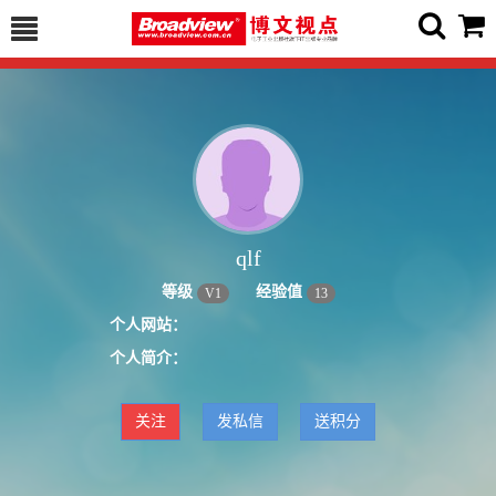
qlf
等级
经验值
V
1
13
个人网站：
个人简介：
关注
发私信
送积分