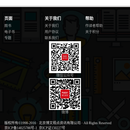
页面
关于我们
帮助
图书
关于我们
作译者帮助
电子书
用户协议
关于积分
专题
联系我们
微信公众号
微博
版权所有©1998-2016
·
北京博文视点资讯有限公司
·
All Rights Reserved
京ICP备14025786号-1
京ICP证150227号