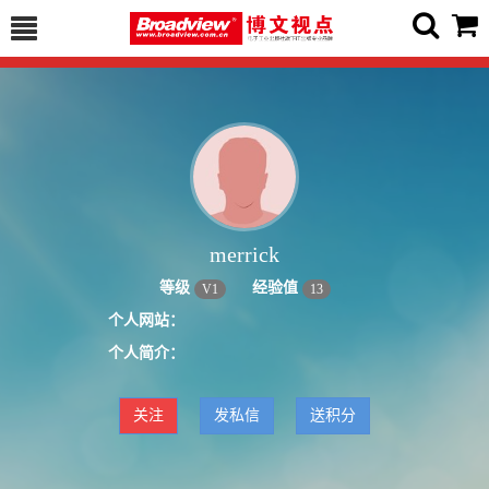
merrick
等级
经验值
V
1
13
个人网站：
个人简介：
关注
发私信
送积分