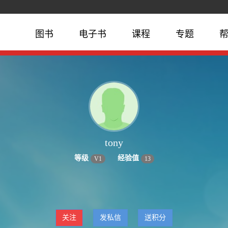
图书
电子书
课程
专题
tony
等级
经验值
V
1
13
关注
发私信
送积分