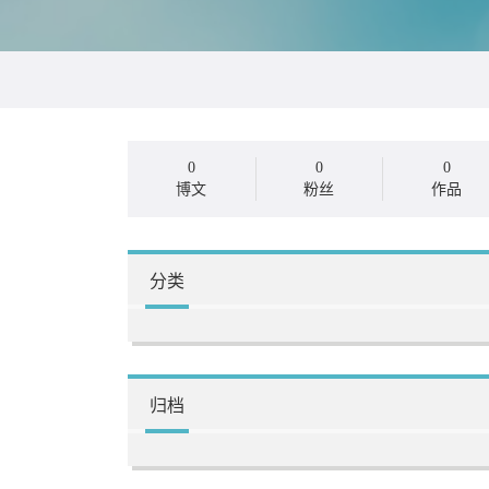
0
0
0
博文
粉丝
作品
分类
归档