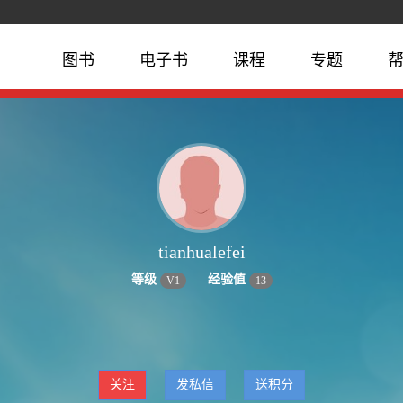
图书
电子书
课程
专题
tianhualefei
等级
经验值
V
1
13
关注
发私信
送积分