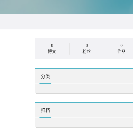
0
0
0
博文
粉丝
作品
分类
归档