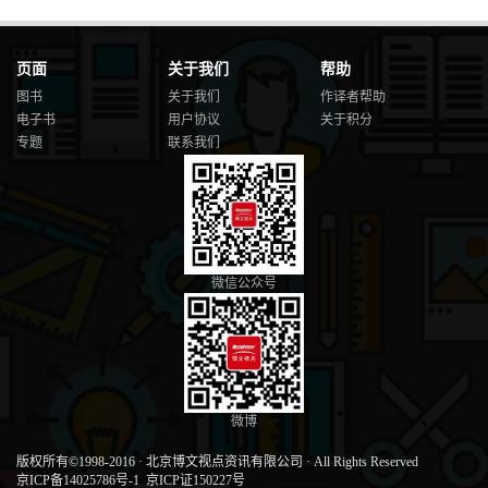
页面
关于我们
帮助
图书
关于我们
作译者帮助
电子书
用户协议
关于积分
专题
联系我们
微信公众号
微博
版权所有©1998-2016
·
北京博文视点资讯有限公司
·
All Rights Reserved
京ICP备14025786号-1
京ICP证150227号