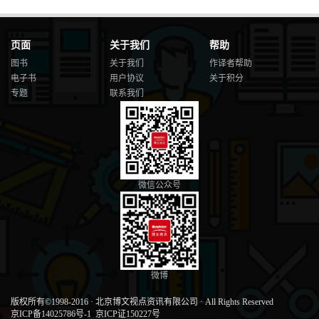
页面
关于我们
帮助
图书
关于我们
作译者帮助
电子书
用户协议
关于积分
专题
联系我们
微信公众号
微博
版权所有©1998-2016
·
北京博文视点资讯有限公司
·
All Rights Reserved
京ICP备14025786号-1
京ICP证150227号