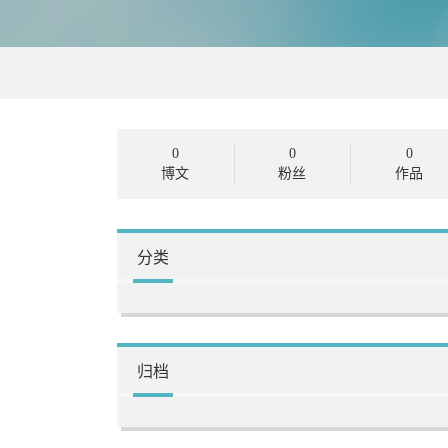
0
0
0
博文
粉丝
作品
分类
归档