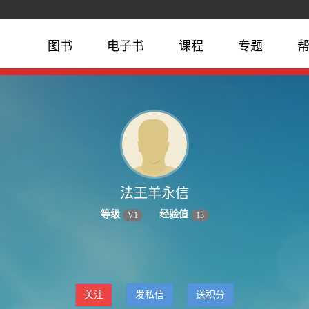
图书
电子书
课程
专题
法王羊永信
等级
经验值
V
1
13
关注
发私信
送积分