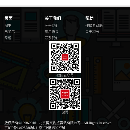
页面
关于我们
帮助
图书
关于我们
作译者帮助
电子书
用户协议
关于积分
专题
联系我们
微信公众号
微博
版权所有©1998-2016
·
北京博文视点资讯有限公司
·
All Rights Reserved
京ICP备14025786号-1
京ICP证150227号