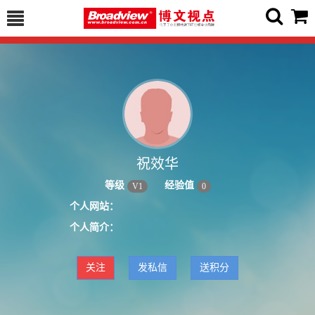
祝效华
等级
经验值
V
1
0
个人网站：
个人简介：
关注
发私信
送积分