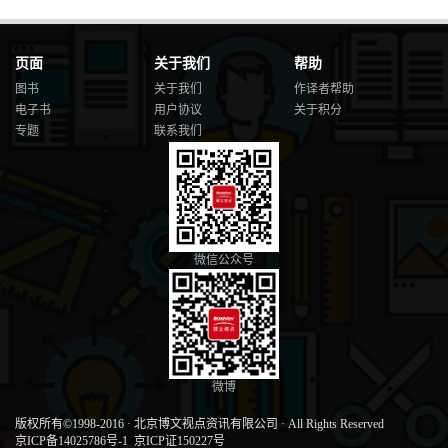
页面
关于我们
帮助
图书
关于我们
作译者帮助
电子书
用户协议
关于积分
专题
联系我们
微信公众号
微博
版权所有©1998-2016
·
北京博文视点资讯有限公司
·
All Rights Reserved
京ICP备14025786号-1
京ICP证150227号