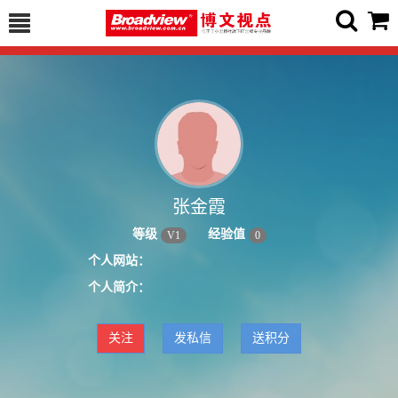
张金霞
等级
经验值
V
1
0
个人网站：
个人简介：
关注
发私信
送积分