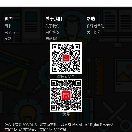
页面
关于我们
帮助
图书
关于我们
作译者帮助
电子书
用户协议
关于积分
专题
联系我们
微信公众号
微博
版权所有©1998-2016
·
北京博文视点资讯有限公司
·
All Rights Reserved
京ICP备14025786号-1
京ICP证150227号