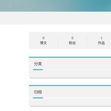
0
0
1
博文
粉丝
作品
分类
归档