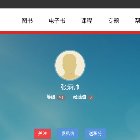
图书
电子书
课程
专题
张炳帅
等级
经验值
V
1
0
关注
发私信
送积分