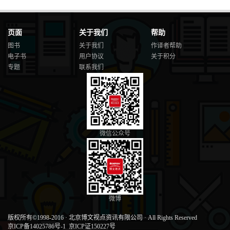
页面
关于我们
帮助
图书
关于我们
作译者帮助
电子书
用户协议
关于积分
专题
联系我们
微信公众号
微博
版权所有©1998-2016
·
北京博文视点资讯有限公司
·
All Rights Reserved
京ICP备14025786号-1
京ICP证150227号