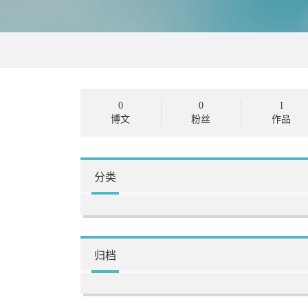
0
0
1
博文
粉丝
作品
分类
归档