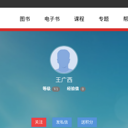
图书
电子书
课程
专题
王广西
等级
经验值
V
1
0
关注
发私信
送积分