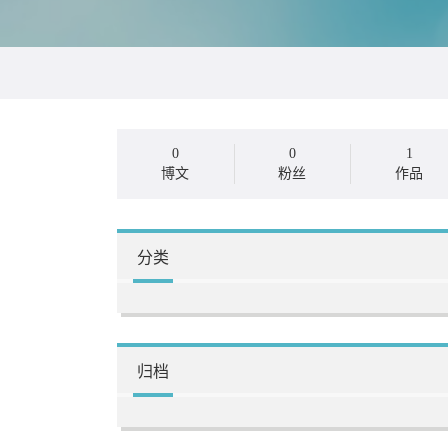
0
0
1
博文
粉丝
作品
分类
归档