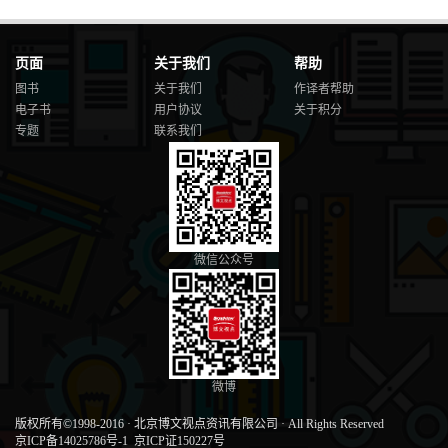
页面
关于我们
帮助
图书
关于我们
作译者帮助
电子书
用户协议
关于积分
专题
联系我们
微信公众号
微博
版权所有©1998-2016
·
北京博文视点资讯有限公司
·
All Rights Reserved
京ICP备14025786号-1
京ICP证150227号