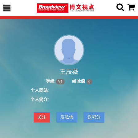
王辰薇
等级
经验值
V
1
0
个人网站：
个人简介：
关注
发私信
送积分