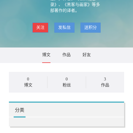
录》、《黑客与画家》等多
部著作的译者。
关注
发私信
送积分
博文
作品
好友
0
0
3
博文
粉丝
作品
分类