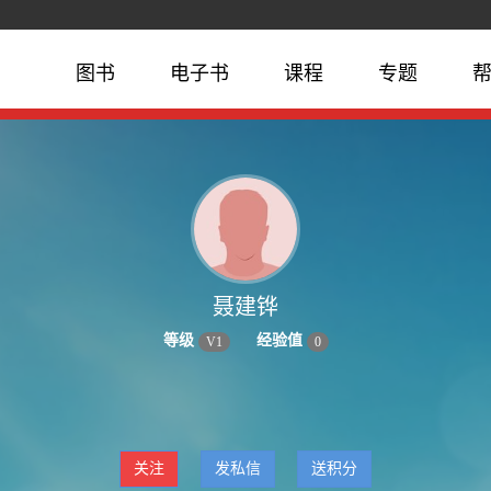
图书
电子书
课程
专题
聂建铧
等级
经验值
V
1
0
关注
发私信
送积分