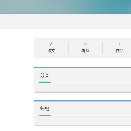
0
0
1
博文
粉丝
作品
分类
归档