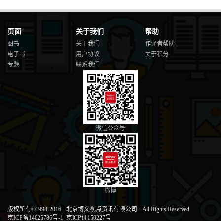
页面
关于我们
帮助
图书
关于我们
作译者帮助
电子书
用户协议
关于积分
专题
联系我们
微信公众号
微博
版权所有©1998-2016
·
北京博文视点资讯有限公司
·
All Rights Reserved
京ICP备14025786号-1
京ICP证150227号