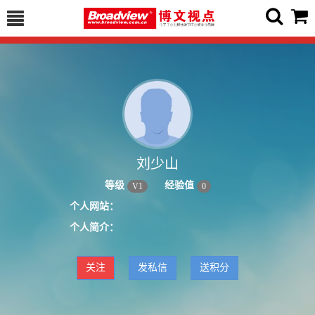
刘少山
等级
经验值
V
1
0
个人网站：
个人简介：
关注
发私信
送积分