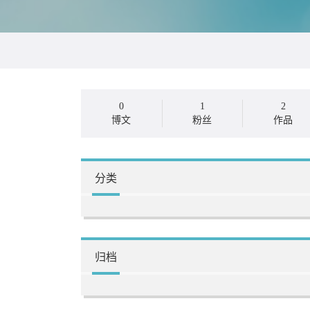
0
1
2
博文
粉丝
作品
分类
归档