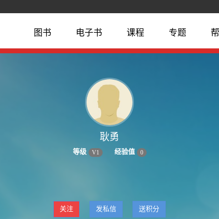
图书
电子书
课程
专题
耿勇
等级
经验值
V
1
0
关注
发私信
送积分