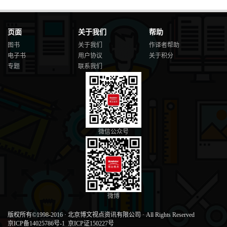
页面
关于我们
帮助
图书
关于我们
作译者帮助
电子书
用户协议
关于积分
专题
联系我们
微信公众号
微博
版权所有©1998-2016
·
北京博文视点资讯有限公司
·
All Rights Reserved
京ICP备14025786号-1
京ICP证150227号