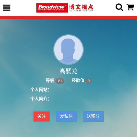
高嗣龙
等级
经验值
V
1
0
个人网站：
个人简介：
关注
发私信
送积分