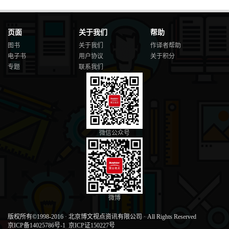
页面
关于我们
帮助
图书
关于我们
作译者帮助
电子书
用户协议
关于积分
专题
联系我们
微信公众号
微博
版权所有©1998-2016
·
北京博文视点资讯有限公司
·
All Rights Reserved
京ICP备14025786号-1
京ICP证150227号