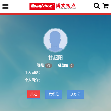
甘超阳
等级
经验值
V
1
3
个人网站：
个人简介：
关注
发私信
送积分