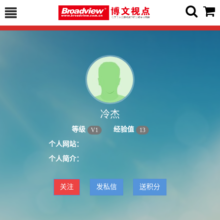
冷杰
等级
经验值
V
1
13
个人网站：
个人简介：
关注
发私信
送积分