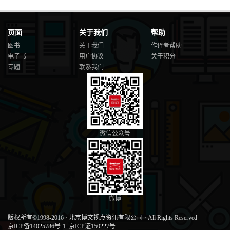
页面
关于我们
帮助
图书
关于我们
作译者帮助
电子书
用户协议
关于积分
专题
联系我们
微信公众号
微博
版权所有©1998-2016
·
北京博文视点资讯有限公司
·
All Rights Reserved
京ICP备14025786号-1
京ICP证150227号