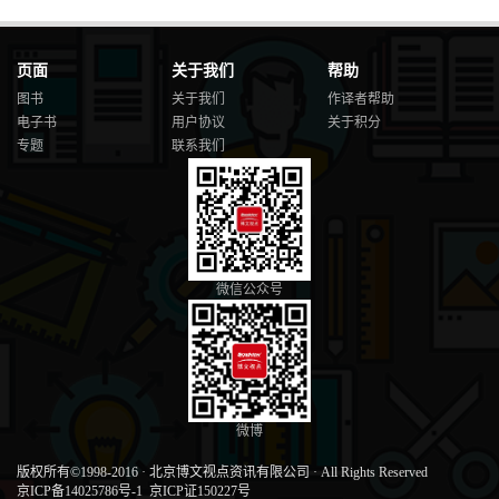
页面
关于我们
帮助
图书
关于我们
作译者帮助
电子书
用户协议
关于积分
专题
联系我们
微信公众号
微博
版权所有©1998-2016
·
北京博文视点资讯有限公司
·
All Rights Reserved
京ICP备14025786号-1
京ICP证150227号