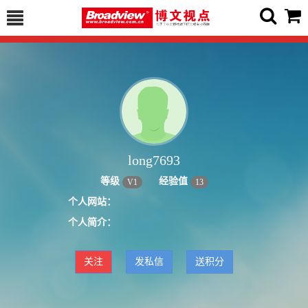
long7693
等级
经验值
V
1
13
个人网站：
个人简介：
关注
发私信
送积分