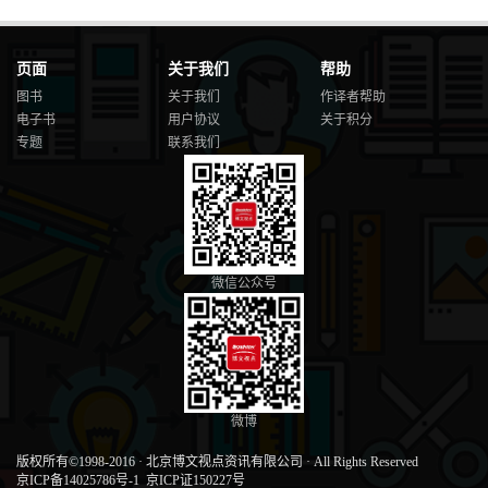
页面
关于我们
帮助
图书
关于我们
作译者帮助
电子书
用户协议
关于积分
专题
联系我们
微信公众号
微博
版权所有©1998-2016
·
北京博文视点资讯有限公司
·
All Rights Reserved
京ICP备14025786号-1
京ICP证150227号