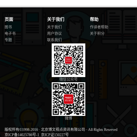
页面
关于我们
帮助
图书
关于我们
作译者帮助
电子书
用户协议
关于积分
专题
联系我们
微信公众号
微博
版权所有©1998-2016
·
北京博文视点资讯有限公司
·
All Rights Reserved
京ICP备14025786号-1
京ICP证150227号