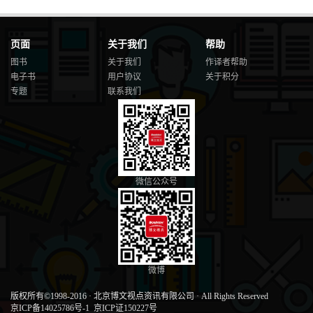
页面
关于我们
帮助
图书
关于我们
作译者帮助
电子书
用户协议
关于积分
专题
联系我们
微信公众号
微博
版权所有©1998-2016
·
北京博文视点资讯有限公司
·
All Rights Reserved
京ICP备14025786号-1
京ICP证150227号