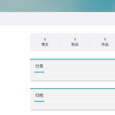
0
0
0
博文
粉丝
作品
分类
归档