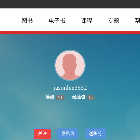
图书
电子书
课程
专题
jasonlee3652
等级
经验值
V
1
16
关注
发私信
送积分